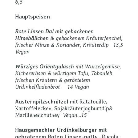
6,5
Hauptspeisen
Rote Linsen Dal mit gebackenen
Hirsebällchen
& gebackenem Kräuterfenchel,
frischer Minze & Koriander, Kräuterdip 13,5
Vegan
Würziges Orientgulasch
mit Wurzelgemüse,
Kichererbsen & würzigem Tofu, Tabouleh,
frischen Kräutern & geröstetem
Urdinkelfladenbrot
14 Vegan
Austernpilzschnitzel
mit Ratatouille,
Kartoffelecken, Sojakräuterjoghurtdip&
Marillenenchutney
Vegan…15
Hausgemachter Urdinkelburger mit
gebratenem Roten Linsen-patty
, Rucola,