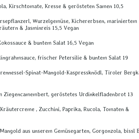
ola, Kirschtomate, Kresse & gerösteten Samen 10,5
rsepflanzerl, Wurzelgemüse, Kichererbsen, mariniertem
Kräutern & Jasminreis 15,5 Vegan
Kokossauce & buntem Salat 16,5 Vegan
lingrahmsauce, frischer Petersilie & buntem Salat 19
Brennessel-Spinat-Mangold-Kaspressknödl, Tiroler Berg
m Ziegencamembert, geröstetes Urdinkelfladenbrot 13
räutercreme , Zucchini, Paprika, Rucola, Tomaten &
Mangold aus unserem Gemüsegarten, Gorgonzola, bissl B