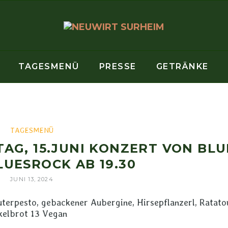
TAGESMENÜ
PRESSE
GETRÄNKE
TAGESMENÜ
TAG, 15.JUNI KONZERT VON BLU
LUESROCK AB 19.30
JUNI 13, 2024
terpesto, gebackener Aubergine, Hirsepflanzerl, Ratatou
kelbrot 13 Vegan