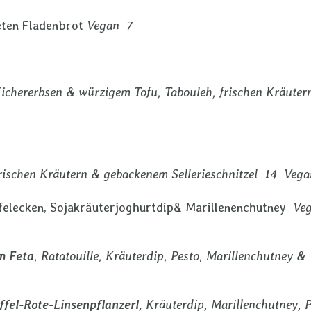
eten Fladenbrot
Vegan 7
ichererbsen & würzigem Tofu, Tabouleh, frischen Kräuter
frischen Kräutern & gebackenem Sellerieschnitzel 14 Vega
ffelecken, Sojakräuterjoghurtdip& Marillenenchutney
Ve
m Feta
, Ratatouille, Kräuterdip, Pesto, Marillenchutney &
fel-Rote-Linsenpflanzerl,
Kräuterdip, Marillenchutney, P