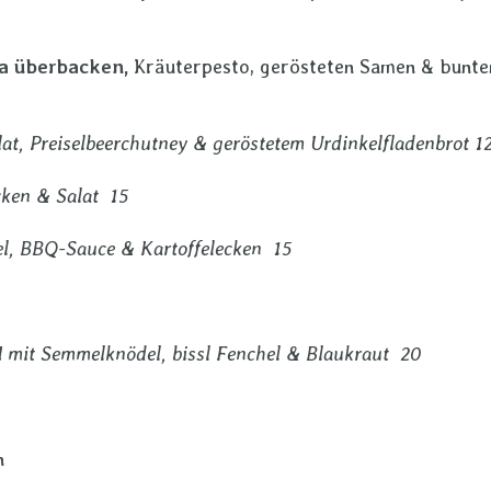
a überbacken,
Kräuterpesto, gerösteten Samen & bunt
at, Preiselbeerchutney & geröstetem Urdinkelfladenbrot 1
cken & Salat 15
el, BBQ-Sauce & Kartoffelecken 15
l
mit Semmelknödel, bissl Fenchel & Blaukraut 20
n