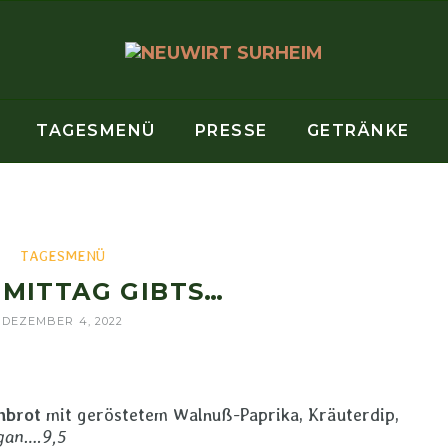
TAGESMENÜ
PRESSE
GETRÄNKE
TAGESMENÜ
 MITTAG GIBTS…
DEZEMBER 4, 2022
nbrot
mit geröstetem Walnuß-Paprika, Kräuterdip,
gan….9,5