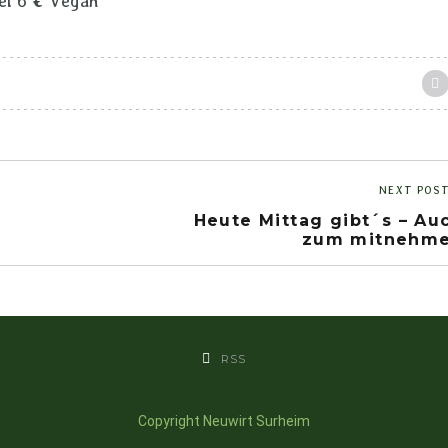
el 6 € Vegan
NEXT POS
Heute Mittag gibt´s – Au
zum mitnehm
RSS
Copyright Neuwirt Surheim