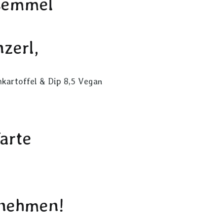
semmel
zerl,
mkartoffel & Dip 8,5 Vegan
arte
tnehmen!