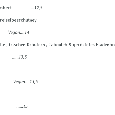
encamembert
…..12,5
reiselbeerchutney
Vegan….14
lle , frischen Kräutern , Tabouleh & geröstetes Fladenbr
……13,5
ucola
Vegan….13,5
…15