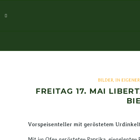
BILDER
,
IN EIGENE
FREITAG 17. MAI LIBERT
BI
Vorspeisenteller mit geröstetem Urdin
Mit im Ofen gerösteten Paprika, eingelegten P