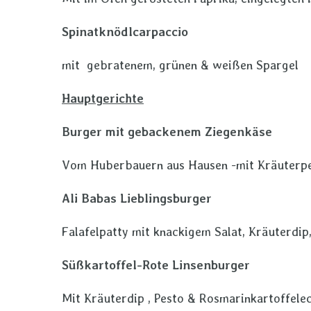
Spinatknödlcarpacc
mit gebratenem, grünen 
Hauptgerichte
Burger mit gebackenem Ziegenk
Vom Huberbauern aus Hausen -mit Kräuterpes
Ali Babas Lieblingsburge
Falafelpatty mit knackigem Salat, Kräuterdi
Süßkartoffel-Rote Linsenburger
Veg
Mit Kräuterdip , Pesto & Rosmarinkartoffele