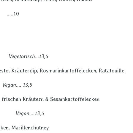
io
…..10
& weißen Spargel
äse
Vegetarisch…13,5
to, Kräuterdip, Rosmarinkartoffelecken, Ratatouille
r
Vegan…..13,5
p, frischen Kräutern & Sesamkartoffelecken
an….13,5
cken, Marillenchutney