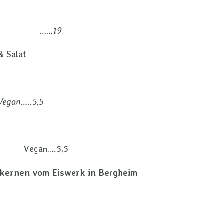
……19
& Salat
n…..5,5
en
n….5,5
lkernen
vom Eiswerk in Bergheim