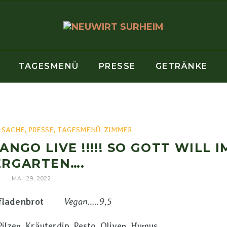
TAGESMENÜ
PRESSE
GETRÄNKE
R SACHE
,
PRESSE
,
TAGESMENÜ
,
ZIMMER
ANGO LIVE !!!!! SO GOTT WILL I
ERGARTEN….
MAI 29, 2022
kelfladenbrot
Vegan…..9,5
ilzen, Kräuterdip, Pesto, Oliven, Humus