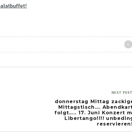
alatbuffet!
NEXT POS
donnerstag Mittag zackig
Mittagstisch…. Abendkar
folgt….. 17. Juni Konzert m
Libertango!!!! unbedin
reservieren!