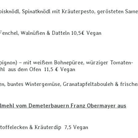
bisknödl, Spinatknödl mit Kräuterpesto, gerösteten Same
 Fenchel, Walnüßen & Datteln 10,5€ Vegan
mpignon) – mit weißem Bohnepüree, würziger Tomaten-
ohl aus dem Ofen 11,5 € Vegan
n, buntes Wintergemüse, Granatapfeltabouleh & frisch
lmehl vom Demeterbauern Franz Obermayer aus
toffelecken & Kräuterdip 7,5 Vegan