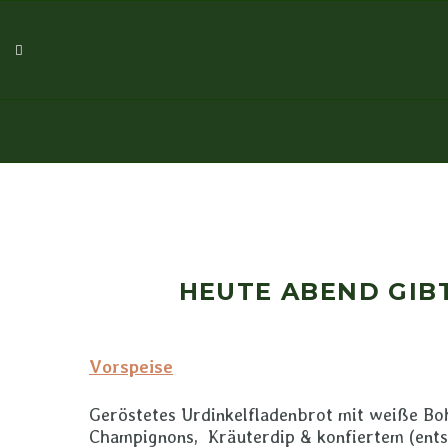
HEUTE ABEND GIBT´
Vorspeise
Geröstetes Urdinkelfladenbrot mit weiße Bohn
Champignons, Kräuterdip & konfiertem (ent