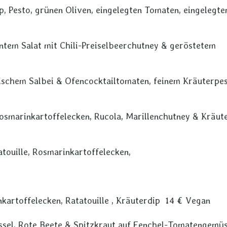
p, Pesto, grünen Oliven, eingelegten Tomaten, eingelegt
tem Salat mit Chili-Preiselbeerchutney & geröstetem
ischem Salbei & Ofencocktailtomaten, feinem Kräuterpe
osmarinkartoffelecken, Rucola, Marillenchutney & Kräut
atouille, Rosmarinkartoffelecken,
kartoffelecken, Ratatouille , Kräuterdip 14 € Vegan
essel, Rote Beete & Spitzkraut auf Fenchel-Tomatengemü