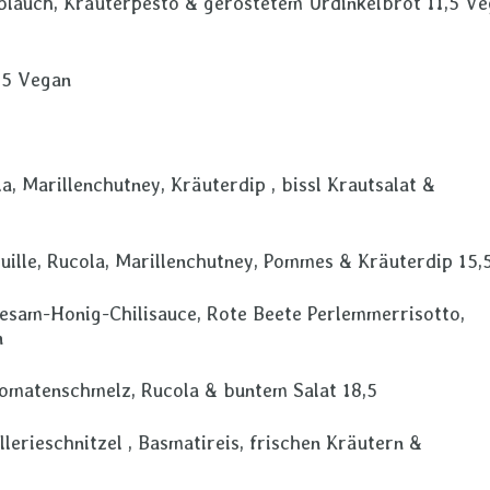
blauch, Kräuterpesto & geröstetem Urdinkelbrot 11,5 V
,5 Vegan
a, Marillenchutney, Kräuterdip , bissl Krautsalat &
uille, Rucola, Marillenchutney, Pommes & Kräuterdip 15,
esam-Honig-Chilisauce, Rote Beete Perlemmerrisotto,
n
 Tomatenschmelz, Rucola & buntem Salat 18,5
erieschnitzel , Basmatireis, frischen Kräutern &