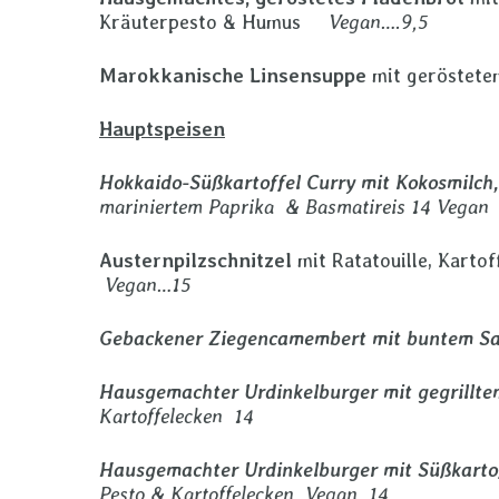
Kräuterpesto & Humus
Vegan….
9,5
Marokkanische Linsensuppe
mit geröstete
Hauptspeisen
Hokkaido-Süßkartoffel Curry mit Kokosmilch
mariniertem Paprika & Basmatireis 14 Vegan
Austernpilzschnitzel
mit Ratatouille, Karto
Vegan…15
Gebackener Ziegencamembert mit buntem Sa
Hausgemachter Urdinkelburger mit gegrillte
Kartoffelecken 14
Hausgemachter Urdinkelburger mit Süßkartof
Pesto & Kartoffelecken Vegan 14