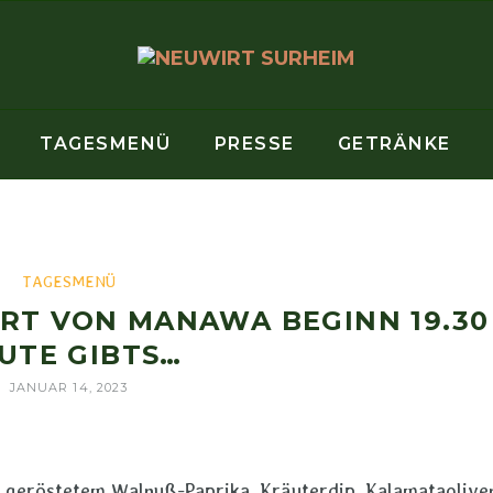
TAGESMENÜ
PRESSE
GETRÄNKE
TAGESMENÜ
ERT VON MANAWA BEGINN 19.30
UTE GIBTS…
JANUAR 14, 2023
 geröstetem Walnuß-Paprika, Kräuterdip, Kalamataoliven