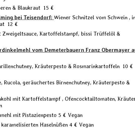
eeren & Blaukraut 15 €
ming bei Teisendorf:
Wiener Schnitzel vom Schwein , i
lat 12 €
Zweigeltsauce, Kartoffelstampf, bissi Trüffelöl &
rdinkelmehl vom Demeterbauern Franz Obermayer a
arillenchutney, Kräuterpesto & Rosmarinkartoffeln 10 €
le, Rucola, geräuchertes Birnenchutney, Kräuterpesto &
nkohl mit Kartoffelstampf , Ofencocktailtomaten, Kräute
n
lmehl mit Pistazienpesto 5 € Vegan
 karamelisierten Haselnüßen 4 € Vegan