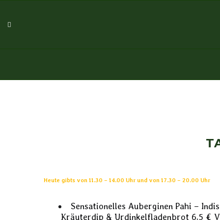
T
Heute gibts von 11.30 – 14.00 Uhr und von 17.30 – 20.00 Uhr
Sensationelles Auberginen Pahi – Ind
Kräuterdip & Urdinkelfladenbrot 6,5 € 