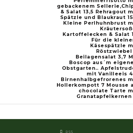
Perlemmerrisotto m
gebackenem Sellerie,Chi
& Salat 13,5 Rehragout m
Spätzle und Blaukraut 15
Kleine Perlhuhnbrust m
Kräutersoß
Kartoffelecken & Salat 
Für die kleine
Käsespätzle m
Röstzwiebel
Beilagensalat 3,7 M
Boscop aus´m eigen
Obstgarten.. Apfelstrud
mit Vanilleeis 4
Birnenhalbgefrorenes m
Hollerkompott 7 Mousse 
chocolate Tarte m
Granatapfelkernen
RSS