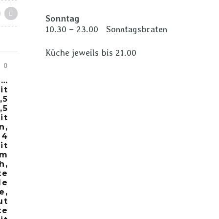
Sonntag
10.30 – 23.00 Sonntagsbraten
Küche jeweils bis 21.00
T
s…
it
,5
,5
it
n,
14
it
em
h,
te
de
e,
ut
te