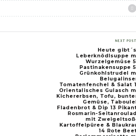
NEXT POS
Heute gibt´
Leberknödlsuppe m
Wurzelgemüse 5
Pastinakensuppe 5
Grünkohlstrudel m
Belugalinse
Tomatenfenchel & Salat 
Orientalisches Gulasch m
Kichererbsen, Tofu, bunt
Gemüse, Taboule
Fladenbrot & Dip 13 Pikan
Rosmarin-Seitanroula
mit Zweigeltsoß
Kartoffelpüree & Blaukra
14 Rote Bee