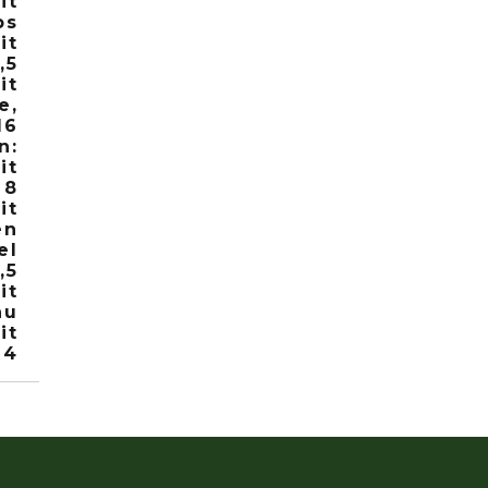
it
ps
it
,5
it
e,
16
n:
it
 8
it
en
el
,5
it
au
it
 4