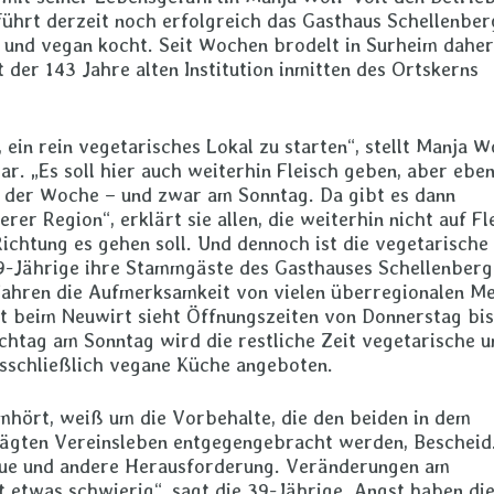
 führt derzeit noch erfolgreich das Gasthaus Schellenber
 und vegan kocht. Seit Wochen brodelt in Surheim daher
 der 143 Jahre alten Institution inmitten des Ortskerns
 ein rein vegetarisches Lokal zu starten“, stellt Manja W
lar. „Es soll hier auch weiterhin Fleisch geben, aber eben
in der Woche – und zwar am Sonntag. Da gibt es dann
er Region“, erklärt sie allen, die weiterhin nicht auf Fl
Richtung es gehen soll. Und dennoch ist die vegetarische
9-Jährige ihre Stammgäste des Gasthauses Schellenberg
 Jahren die Aufmerksamkeit von vielen überregionalen M
pt beim Neuwirt sieht Öffnungszeiten von Donnerstag bis
chtag am Sonntag wird die restliche Zeit vegetarische u
sschließlich vegane Küche angeboten.
mhört, weiß um die Vorbehalte, die den beiden in dem
rägten Vereinsleben entgegengebracht werden, Bescheid
eue und andere Herausforderung. Veränderungen am
 etwas schwierig“, sagt die 39-Jährige. Angst haben di