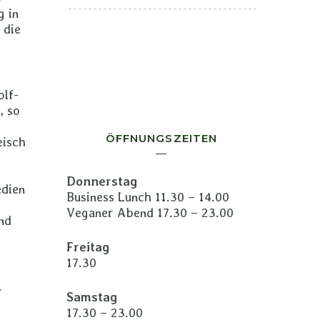
g in
 die
olf-
, so
ÖFFNUNGSZEITEN
eisch
Donnerstag
edien
Business Lunch 11.30 – 14.00
Veganer Abend 17.30 – 23.00
nd
Freitag
17.30
.
Samstag
17.30 – 23.00
e