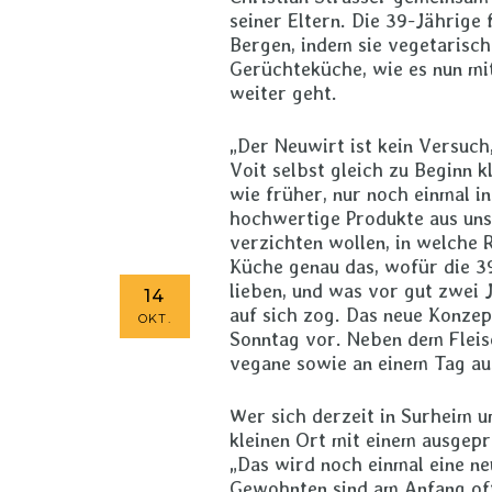
seiner Eltern. Die 39-Jährige
Bergen, indem sie vegetarisch
Gerüchteküche, wie es nun mit
weiter geht.
„Der Neuwirt ist kein Versuch,
Voit selbst gleich zu Beginn k
wie früher, nur noch einmal 
hochwertige Produkte aus unser
verzichten wollen, in welche 
Küche genau das, wofür die 3
lieben, und was vor gut zwei
14
auf sich zog. Das neue Konze
OKT.
Sonntag vor. Neben dem Fleis
vegane sowie an einem Tag au
Wer sich derzeit in Surheim u
kleinen Ort mit einem ausgep
„Das wird noch einmal eine n
Gewohnten sind am Anfang oft