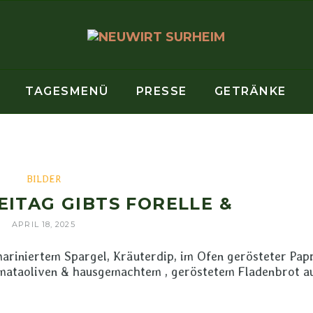
TAGESMENÜ
PRESSE
GETRÄNKE
BILDER
EITAG GIBTS FORELLE &
APRIL 18, 2025
ariniertem Spargel, Kräuterdip, im Ofen gerösteter Papr
mataoliven & hausgemachtem , geröstetem Fladenbrot a