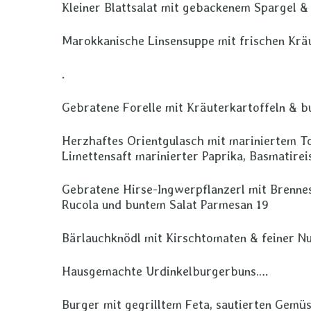
Kleiner Blattsalat mit gebackenem Spargel &
Marokkanische Linsensuppe mit frischen Kr
.
Gebratene Forelle mit Kräuterkartoffeln & b
Herzhaftes Orientgulasch mit mariniertem To
Limettensaft marinierter Paprika, Basmatire
Gebratene Hirse-Ingwerpflanzerl mit Brennes
Rucola und buntem Salat Parmesan 19
Bärlauchknödl mit Kirschtomaten & feiner Nu
Hausgemachte Urdinkelburgerbuns….
Burger mit gegrilltem Feta, sautierten Gemüs