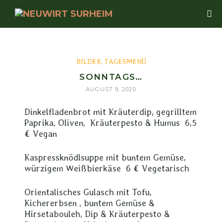
BILDER
,
TAGESMENÜ
SONNTAGS…
AUGUST 9, 2020
Dinkelfladenbrot mit Kräuterdip, gegrilltem
Paprika, Oliven, Kräuterpesto & Humus 6,5
€ Vegan
Kaspressknödlsuppe mit buntem Gemüse,
würzigem Weißbierkäse 6 € Vegetarisch
Orientalisches Gulasch mit Tofu,
Kichererbsen , buntem Gemüse &
Hirsetabouleh, Dip & Kräuterpesto &