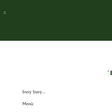
´
busy busy…
Menü: