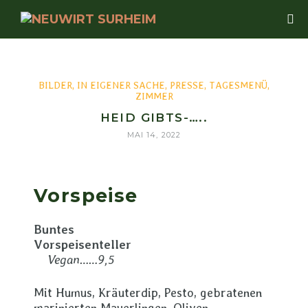
BILDER
,
IN EIGENER SACHE
,
PRESSE
,
TAGESMENÜ
,
ZIMMER
HEID GIBTS-…..
MAI 14, 2022
Vorspeise
Buntes
Vorspeisenteller
Vegan……9,5
Mit Humus, Kräuterdip, Pesto, gebratenen
marinierten Mauerlingen, Oliven,