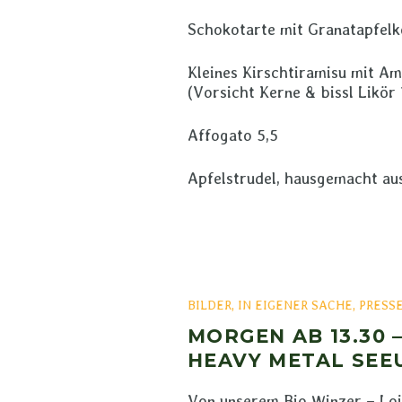
Schokotarte mit Granatapfelk
Kleines Kirschtiramisu mit A
(Vorsicht Kerne & bissl Likör 
Affogato 5,5
Apfelstrudel, hausgemacht aus
BILDER
,
IN EIGENER SACHE
,
PRESS
MORGEN AB 13.30 
HEAVY METAL SEE
Von unserem Bio Winzer – Loi