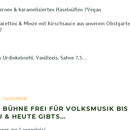
ernen & karamelisierten Haselnüßen 7Vegan
marettini & Minze mit Kirschsauce aus unserem Obstgart
7
 Urdinkelmehl, Vanilleeis, Sahne 7,5…
E
,
TAGESMENÜ
– BÜHNE FREI FÜR VOLKSMUSIK BIS
U & HEUTE GIBTS…
mer aus Langenlois!