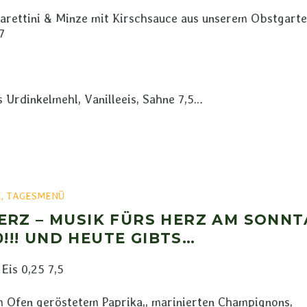
marettini & Minze mit Kirschsauce aus unserem Obstgart
7
 Urdinkelmehl, Vanilleeis, Sahne 7,5…
E
,
TAGESMENÜ
RZ – MUSIK FÜRS HERZ AM SONNT
0!!! UND HEUTE GIBTS…
Eis 0,25 7,5
m Ofen geröstetem Paprika,, marinierten Champignons,