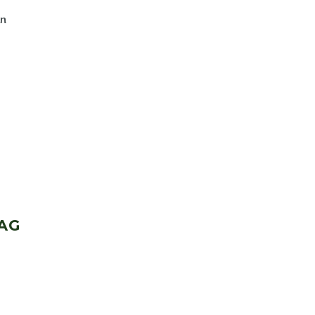
en
AG