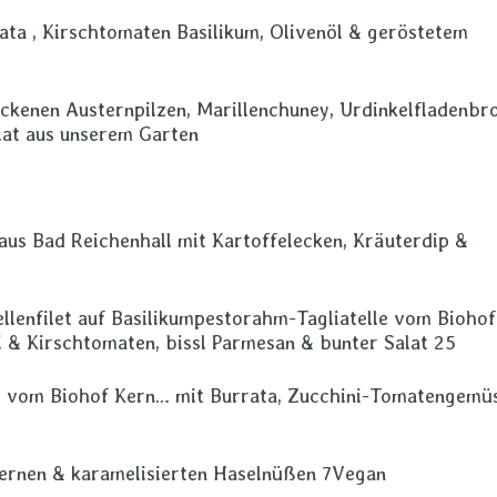
ata , Kirschtomaten Basilikum, Olivenöl & geröstetem
ckenen Austernpilzen, Marillenchuney, Urdinkelfladenbro
alat aus unserem Garten
 aus Bad Reichenhall mit Kartoffelecken, Kräuterdip &
llenfilet auf Basilikumpestorahm-Tagliatelle vom Biohof
 & Kirschtomaten, bissl Parmesan & bunter Salat 25
e vom Biohof Kern… mit Burrata, Zucchini-Tomatengemü
ernen & karamelisierten Haselnüßen 7Vegan