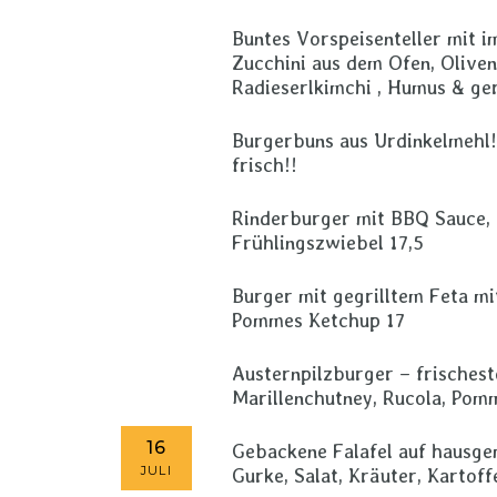
Buntes Vorspeisenteller mit i
Zucchini aus dem Ofen, Oliven
Radieserlkimchi , Humus & ge
Burgerbuns aus Urdinkelmehl
frisch!!
Rinderburger mit BBQ Sauce, 
Frühlingszwiebel 17,5
Burger mit gegrilltem Feta mi
Pommes Ketchup 17
Austernpilzburger – frischest
Marillenchutney, Rucola, Pom
16
Gebackene Falafel auf hausge
JULI
Gurke, Salat, Kräuter, Kartof